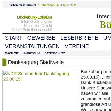
Bleiben Sie informiert
/
Donnerstag, 06. August 2026
Inter
Bückeburg-Lokal.de
Bü
Internet-Zeitung als
Franchise-Objekt
Neuer Betreiber gesucht!
START
GEWERBE
LESERBRIEFE
U
VERANSTALTUNGEN
VEREINE
MACH MIT
IMPRESSUM
DATENSCHUTZ
Danksagung Stadtwette
Bückeburg (m
25.08.15). „Her
Dank Bückebur
Unsere Stadtwe
haben wir alle
zusammen auf 
grandiose Art 
Weise gewonne