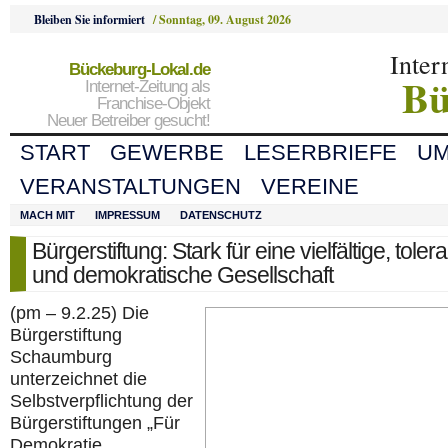
Bleiben Sie informiert
/
Sonntag, 09. August 2026
Inter
Bückeburg-Lokal.de
Bü
Internet-Zeitung als
Franchise-Objekt
Neuer Betreiber gesucht!
START
GEWERBE
LESERBRIEFE
U
VERANSTALTUNGEN
VEREINE
MACH MIT
IMPRESSUM
DATENSCHUTZ
Bürgerstiftung: Stark für eine vielfältige, toler
und demokratische Gesellschaft
(pm – 9.2.25) Die
Bürgerstiftung
Schaumburg
unterzeichnet die
Selbstverpflichtung der
Bürgerstiftungen „Für
Demokratie,