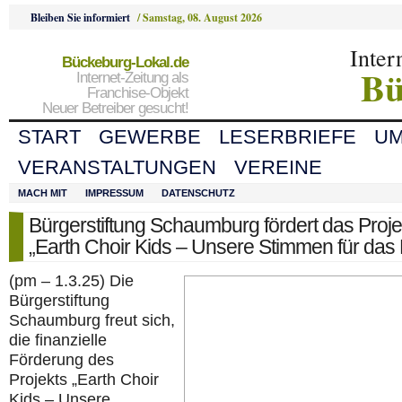
Bleiben Sie informiert
/
Samstag, 08. August 2026
Inter
Bückeburg-Lokal.de
Bü
Internet-Zeitung als
Franchise-Objekt
Neuer Betreiber gesucht!
START
GEWERBE
LESERBRIEFE
U
VERANSTALTUNGEN
VEREINE
MACH MIT
IMPRESSUM
DATENSCHUTZ
Bürgerstiftung Schaumburg fördert das Proje
„Earth Choir Kids – Unsere Stimmen für das 
(pm – 1.3.25) Die
Bürgerstiftung
Schaumburg freut sich,
die finanzielle
Förderung des
Projekts „Earth Choir
Kids – Unsere