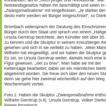
entstanden, als er „noch jünger und revolutionär“ war.
Notstandsgesetze hätten ihn beschäftigt und seien in 
„Zwangsmaßnahme“ mit eingeflossen. „Je stärker der 
desto mehr werden wir Bürger eingeschnürt“, so Dier
Brombach widersprach der Deutung des Einschnüren
Bürger durch den Staat und sprach von einem „Haltge
Ursula Gerntrup berichtete, den Künstler seit über 30
zu kennen und die Skulptur in seinem Kreuzberger Ate
gesehen und sich in sie verliebt zu haben. „Mein Man
Wilhelm hat eingewilligt, und wir haben die Skulptur g
Es sei, so Ursula Gerntrup weiter, damals noch eine 
Figur gewesen, „viel zu brav“. Man habe sie mit der
Kettensäge bearbeitet; dabei sei ein männliches Mer
abgetrennt worden. Sie freue sich über den neuen Sta
denn sie gehe hier zweimal wöchentlich auf den Weg
Wochenmarkt vorbei.
Foto 1: Haben die Skulptur „Zwangsmaßnahme enthüll
Wilhelm Gerntrup (v.li), Ursula Gerntrup, Volker Dierk
Reiner Brombach.