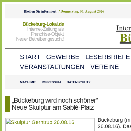
Bleiben Sie informiert
/
Donnerstag, 06. August 2026
Bückeburg-Lokal.de
Inte
Internet-Zeitung als
B
Franchise-Objekt
Neuer Betreiber gesucht!
START
GEWERBE
LESERBRIEFE
VERANSTALTUNGEN
VEREINE
MACH MIT
IMPRESSUM
DATENSCHUTZ
„Bückeburg wird noch schöner“
Neue Skulptur am Sablé-Platz
Bückeburg (m
26.08.16). Da