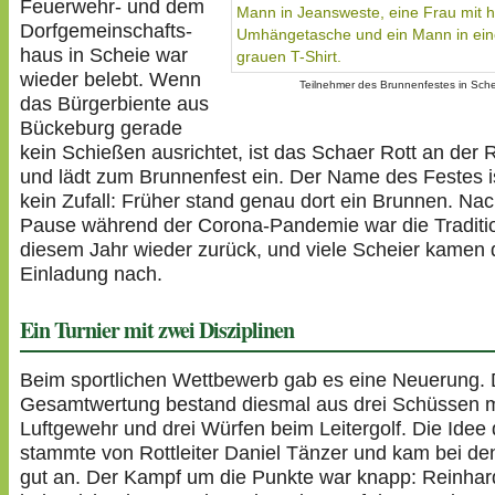
Feuerwehr- und dem
Dorf­ge­mein­schafts­
haus in Scheie war
wieder belebt. Wenn
Teil­nehmer des Brun­nen­festes in Sch
das Bürger­bi­ente aus
Bückeburg gerade
kein Schießen ausrichtet, ist das Schaer Rott an der 
und lädt zum Brun­nen­fest ein. Der Name des Festes i
kein Zufall: Früher stand genau dort ein Brunnen. Nac
Pause während der Corona-Pandemie war die Traditio
diesem Jahr wieder zurück, und viele Scheier kamen 
Einladung nach.
Ein Turnier mit zwei Diszi­plinen
Beim sport­li­chen Wett­be­werb gab es eine Neuerung. 
Gesamt­wer­tung bestand diesmal aus drei Schüssen 
Luft­ge­wehr und drei Würfen beim Leit­er­golf. Die Idee
stammte von Rott­leiter Daniel Tänzer und kam bei d
gut an. Der Kampf um die Punkte war knapp: Reinhar