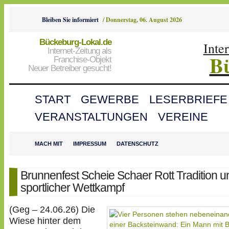
Bleiben Sie informiert
/
Donnerstag, 06. August 2026
Bückeburg-Lokal.de
Inte
Internet-Zeitung als
B
Franchise-Objekt
Neuer Betreiber gesucht!
START
GEWERBE
LESERBRIEFE
VERANSTALTUNGEN
VEREINE
MACH MIT
IMPRESSUM
DATENSCHUTZ
Brunnenfest Scheie Schaer Rott Tradition u
sportlicher Wettkampf
(Geg – 24.06.26) Die
Wiese hinter dem