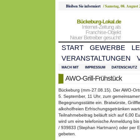
Bleiben Sie informiert
/
Samstag, 08. August 
Bückeburg-Lokal.de
Internet-Zeitung als
Franchise-Objekt
Neuer Betreiber gesucht!
START
GEWERBE
L
VERANSTALTUNGEN
MACH MIT
IMPRESSUM
DATENSCHUTZ
AWO-Grill-Frühstück
Bückeburg (mm-27.08.15). Der AWO-Orts
5. September, 11 Uhr, zum gemeinsamen 
Begegnungsstätte ein. Bratwürste, Grillfle
alkoholfreien Erfrischungsgetränken wart
Teilnahmebeitrag beläuft sich auf 6,00 
wird um eine telefonische Anmeldung bis
/ 939833 (Stephan Hartmann) oder per 
gebeten.