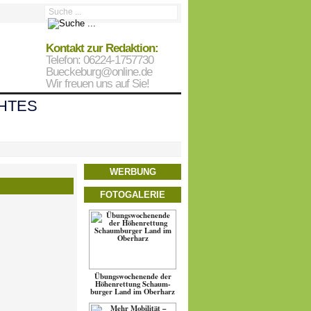
Kontakt zur Redaktion:
Telefon: 06224-1757730
Bueckeburg@online.de
Wir freuen uns auf Sie!
HTES
WERBUNG
FOTOGALERIE
Übungs­wo­chen­ende der
Höhen­ret­tung Schaum­
burger Land im Oberharz