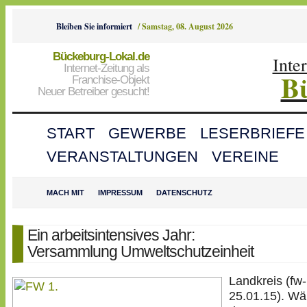
Bleiben Sie informiert
/
Samstag, 08. August 2026
Bückeburg-Lokal.de
Inte
Internet-Zeitung als
B
Franchise-Objekt
Neuer Betreiber gesucht!
START
GEWERBE
LESERBRIEFE
VERANSTALTUNGEN
VEREINE
MACH MIT
IMPRESSUM
DATENSCHUTZ
Ein arbeitsintensives Jahr:
Versammlung Umweltschutzeinheit
Landkreis (fw-
25.01.15). W