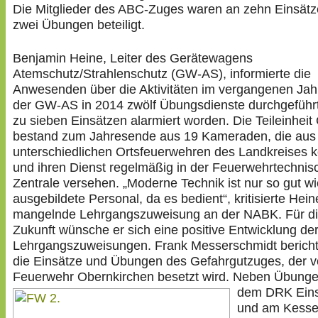
Die Mitglieder des ABC-Zuges waren an zehn Einsät
zwei Übungen beteiligt.
Benjamin Heine, Leiter des Gerätewagens
Atemschutz/Strahlenschutz (GW-AS), informierte die
Anwesenden über die Aktivitäten im vergangenen Jahr
der GW-AS in 2014 zwölf Übungsdienste durchgeführt
zu sieben Einsätzen alarmiert worden. Die Teileinhei
bestand zum Jahresende aus 19 Kameraden, die aus
unterschiedlichen Ortsfeuerwehren des Landkreises
und ihren Dienst regelmäßig in der Feuerwehrtechnis
Zentrale versehen. „Moderne Technik ist nur so gut w
ausgebildete Personal, da es bedient“, kritisierte Hein
mangelnde Lehrgangszuweisung an der NABK. Für d
Zukunft wünsche er sich eine positive Entwicklung de
Lehrgangszuweisungen. Frank Messerschmidt bericht
die Einsätze und Übungen des Gefahrgutzuges, der v
Feuerwehr Obernkirchen besetzt wird.
Neben Übunge
dem DRK Eins
und am Kess