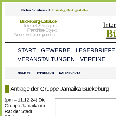
Bleiben Sie informiert
/
Samstag, 08. August 2026
Bückeburg-Lokal.de
Inte
Internet-Zeitung als
B
Franchise-Objekt
Neuer Betreiber gesucht!
START
GEWERBE
LESERBRIEFE
VERANSTALTUNGEN
VEREINE
MACH MIT
IMPRESSUM
DATENSCHUTZ
Anträge der Gruppe Jamaika Bückeburg
(pm – 11.12.24) Die
Gruppe Jamaika im
Rat der Stadt