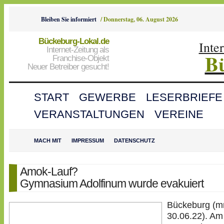
Bleiben Sie informiert
/
Donnerstag, 06. August 2026
Bückeburg-Lokal.de
Inte
Internet-Zeitung als
B
Franchise-Objekt
Neuer Betreiber gesucht!
START
GEWERBE
LESERBRIEFE
VERANSTALTUNGEN
VEREINE
MACH MIT
IMPRESSUM
DATENSCHUTZ
Amok-Lauf?
Gymnasium Adolfinum wurde evakuiert
Bückeburg (m
30.06.22).
Am