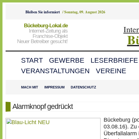
Bleiben Sie informiert
/
Sonntag, 09. August 2026
Bückeburg-Lokal.de
Inte
Internet-Zeitung als
B
Franchise-Objekt
Neuer Betreiber gesucht!
START
GEWERBE
LESERBRIEFE
VERANSTALTUNGEN
VEREINE
MACH MIT
IMPRESSUM
DATENSCHUTZ
Alarmknopf gedrückt
Bückeburg (po
03.08.16). Zu
Überfallalarm 