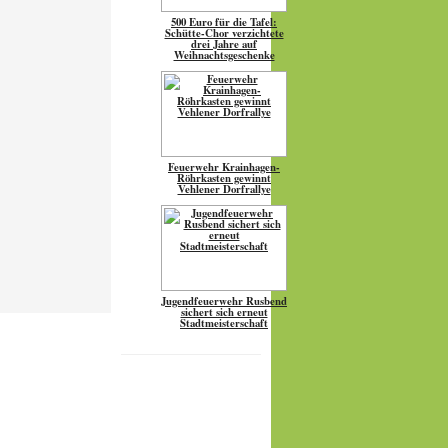
500 Euro für die Tafel:
Schütte-Chor verzichtete
drei Jahre auf
Weihnachtsgeschenke
Feuerwehr Krainhagen-
Röhrkasten gewinnt
Vehlener Dorfrallye
Jugendfeuerwehr Rusbend
sichert sich erneut
Stadtmeisterschaft