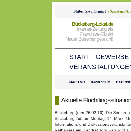
Bleiben Sie informiert
/
Samstag, 08.
Bückeburg-Lokal.de
Internet-Zeitung als
Franchise-Objekt
Neuer Betreiber gesucht!
START
GEWERBE
VERANSTALTUNGE
MACH MIT
IMPRESSUM
DATENS
Aktuelle Flüchtlingssituatio
Bückeburg (mm-26.02.16). Die Senioren
Bückeburg lädt am Montag, 14. März, 15.3
Informations-und Diskussionsveranstaltu
Rathauses ein. Landrat Jörg Farr wird z