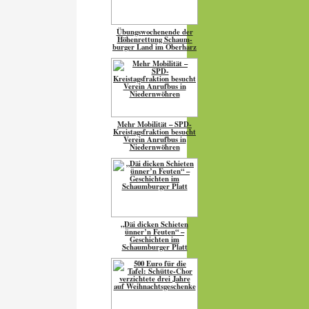
Übungs­wo­chen­ende der
Höhen­ret­tung Schaum­
burger Land im Oberharz
Mehr Mobilität – SPD-
Kreistagsfraktion besucht
Verein Anrufbus in
Niedernwöhren
„Däi dicken Schieten
ünner’n Feuten“ –
Geschichten im
Schaumburger Platt