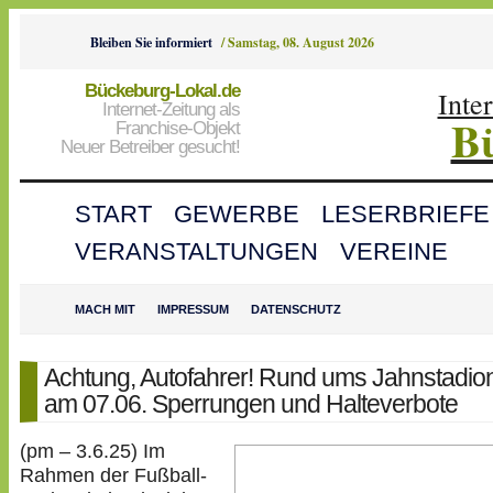
Bleiben Sie informiert
/
Samstag, 08. August 2026
Bückeburg-Lokal.de
Inte
Internet-Zeitung als
B
Franchise-Objekt
Neuer Betreiber gesucht!
START
GEWERBE
LESERBRIEFE
VERANSTALTUNGEN
VEREINE
MACH MIT
IMPRESSUM
DATENSCHUTZ
Achtung, Autofahrer! Rund ums Jahnstadion 
am 07.06. Sperrungen und Halteverbote
(pm – 3.6.25) Im
Rahmen der Fußball-