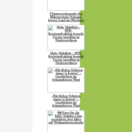
Übungs­wo­chen­ende der
Höhen­ret­tung Schaum­
burger Land im Oberharz
Mehr Mobilität – SPD-
Kreistagsfraktion besucht
Verein Anrufbus in
Niedernwöhren
„Däi dicken Schieten
ünner’n Feuten“ –
Geschichten im
Schaumburger Platt