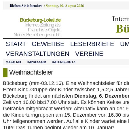
Bleiben Sie informiert
/
Sonntag, 09. August 2026
Inter
Bückeburg-Lokal.de
Bü
Internet-Zeitung als
Franchise-Objekt
Neuer Betreiber gesucht!
START
GEWERBE
LESERBRIEFE
U
VERANSTALTUNGEN
VEREINE
MACH MIT
IMPRESSUM
DATENSCHUTZ
Weihnachtsfeier
Bückeburg (mm-03.12.16). Eine Weihnachtsfeier für di
Eltern-Kind-Gruppe der Kinder zwischen 1,5-2,5 Jahre
Bückeburg findet am nächsten
Dienstag, 6. Dezembe
Zeit von 16.00 bis17.00 Uhr statt. Es können Kekse un
Getränke mitgebracht werden! Alternativ kann an der Fe
die Kinderturngruppen am 15. Dezember von 16.30 bis
Uhr teilgenommen werden. Auf alle Kinder wartet eine 
Tüte! Das Turnen beginnt wieder am 10. Januar!