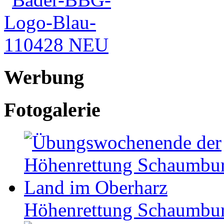
Werbung
Fotogalerie
Höhen­ret­tung Schaum­b