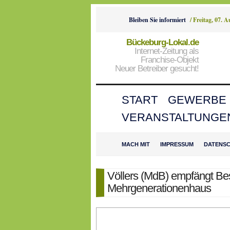
Bleiben Sie informiert
/
Freitag, 07. 
Bückeburg-Lokal.de
Internet-Zeitung als
Franchise-Objekt
Neuer Betreiber gesucht!
START
GEWERBE
VERANSTALTUNGE
MACH MIT
IMPRESSUM
DATENS
Völlers (MdB) empfängt B
Mehrgenerationenhaus