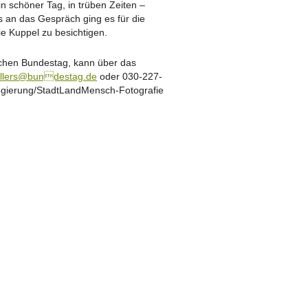
in schöner Tag, in trüben Zeiten –
s an das Gespräch ging es für die
e Kuppel zu besichtigen.
chen Bundestag, kann über das
ellers@bundestag.de
oder 030-227-
egierung/StadtLandMensch-Fotografie