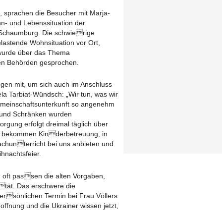
, sprachen die Besucher mit Marja-
hn- und Lebenssituation der
 Schaumburg. Die schwierige
elastende Wohnsituation vor Ort,
wurde über das Thema
n Behörden gesprochen.
gen mit, um sich auch im Anschluss
 Tarbiat-Wündsch: „Wir tun, was wir
emeinschaftsunterkunft so angenehm
n und Schränken wurden
sorgung erfolgt dreimal täglich über
er bekommen Kinderbetreuung, in
achunterricht bei uns anbieten und
hnachtsfeier.
oft passen die alten Vorgaben,
ität. Das erschwere die
rsönlichen Termin bei Frau Völlers
Hoffnung und die Ukrainer wissen jetzt,