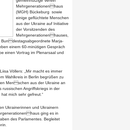
gemeinnützige Verein
Mehrgenerationenhaus
(MGH) Bückeburg sowie
einige geflüchtete Menschen
aus der Ukraine auf Initiative
der Vorsitzenden des
Mehrgenerationenhauses,
he Bundestagsabgeordnete Marja-
Neben einem 60-minütigen Gespräch
e einen Vortrag im Plenarsaal und
iisa Völlers: „Mir macht es immer
 Wahlkreis in Berlin begrüßen zu
henen Menschen aus der Ukraine an
 russischen Angriffskriegs in der
hat mich sehr gefreut.“
en Ukrainerinnen und Ukrainern
rgenerationenhaus ging es in
gaben des Parlamentes. Begleitet
rin.