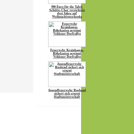
500 Euro für die Tafel:
Schütte-Chor verzichtete
drei Jahre auf
Weihnachtsgeschenke
Feuerwehr Krainhagen-
Röhrkasten gewinnt
Vehlener Dorfrallye
Jugendfeuerwehr Rusbend
sichert sich erneut
Stadtmeisterschaft