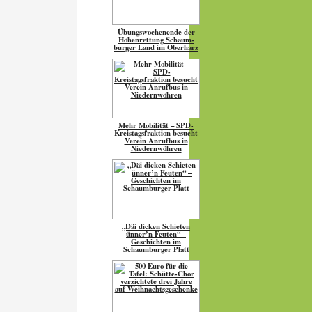
Übungs­wo­chen­ende der
Höhen­ret­tung Schaum­
burger Land im Oberharz
Mehr Mobilität – SPD-
Kreistagsfraktion besucht
Verein Anrufbus in
Niedernwöhren
„Däi dicken Schieten
ünner’n Feuten“ –
Geschichten im
Schaumburger Platt