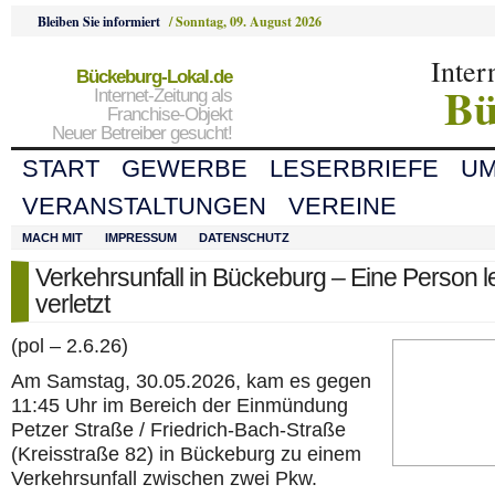
Bleiben Sie informiert
/
Sonntag, 09. August 2026
Inter
Bückeburg-Lokal.de
Bü
Internet-Zeitung als
Franchise-Objekt
Neuer Betreiber gesucht!
START
GEWERBE
LESERBRIEFE
U
VERANSTALTUNGEN
VEREINE
MACH MIT
IMPRESSUM
DATENSCHUTZ
Verkehrsunfall in Bückeburg – Eine Person le
verletzt
(pol – 2.6.26)
Am Samstag, 30.05.2026, kam es gegen
11:45 Uhr im Bereich der Einmündung
Petzer Straße / Friedrich-Bach-Straße
(Kreisstraße 82) in Bückeburg zu einem
Verkehrsunfall zwischen zwei Pkw.