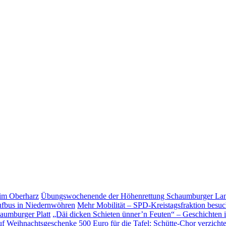
Übungs­wo­chen­ende der Höhen­ret­tung Schaum­burger L
Mehr Mobilität – SPD-Kreistagsfraktion besu
„Däi dicken Schieten ünner’n Feuten“ – Geschichten 
500 Euro für die Tafel: Schütte-Chor verzicht