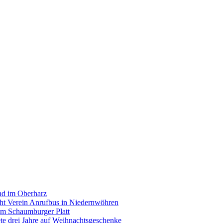
and im Oberharz
cht Verein Anrufbus in Niedernwöhren
im Schaumburger Platt
ete drei Jahre auf Weihnachtsgeschenke