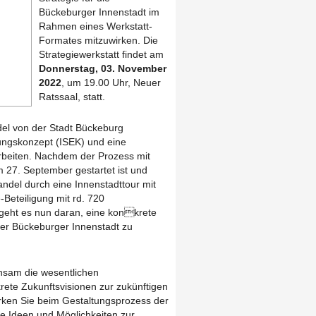
Bückeburger Innenstadt im
Rahmen eines Werkstatt-
Formates mitzuwirken. Die
Strategiewerkstatt findet am
Donnerstag, 03. November
2022
, um 19.00 Uhr, Neuer
Ratssaal, statt.
del von der Stadt Bückeburg
klungskonzept (ISEK) und eine
rbeiten. Nachdem der Prozess mit
m 27. September gestartet ist und
ndel durch eine Innenstadttour mit
-Beteiligung mit rd. 720
 geht es nun daran, eine konkrete
 der Bückeburger Innenstadt zu
sam die wesentlichen
ete Zukunftsvisionen zur zukünftigen
irken Sie beim Gestaltungsprozess der
hre Ideen und Möglichkeiten zur