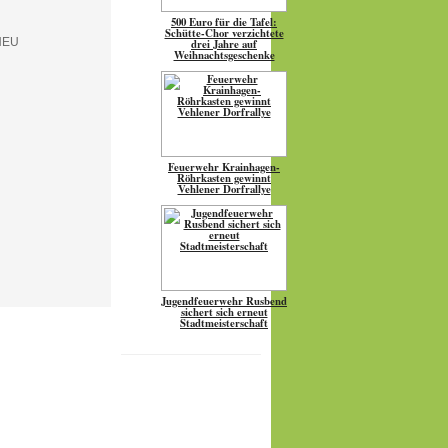
500 Euro für die Tafel:
Schütte-Chor verzichtete
drei Jahre auf
Weihnachtsgeschenke
Feuerwehr Krainhagen-
Röhrkasten gewinnt
Vehlener Dorfrallye
Jugendfeuerwehr Rusbend
sichert sich erneut
Stadtmeisterschaft