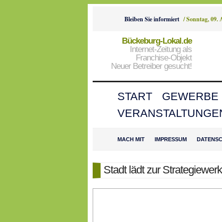
Bleiben Sie informiert
/
Sonntag, 09. 
Bückeburg-Lokal.de
Internet-Zeitung als
Franchise-Objekt
Neuer Betreiber gesucht!
START
GEWERBE
VERANSTALTUNGE
MACH MIT
IMPRESSUM
DATENS
Stadt lädt zur Strategiewerk