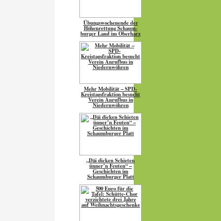
Übungs­wo­chen­ende der
Höhen­ret­tung Schaum­
burger Land im Oberharz
Mehr Mobilität – SPD-
Kreistagsfraktion besucht
Verein Anrufbus in
Niedernwöhren
„Däi dicken Schieten
ünner’n Feuten“ –
Geschichten im
Schaumburger Platt