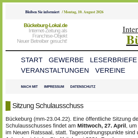
Bleiben Sie informiert
/
Montag, 10. August 2026
Bückeburg-Lokal.de
Inte
Internet-Zeitung als
B
Franchise-Objekt
Neuer Betreiber gesucht!
START
GEWERBE
LESERBRIEFE
VERANSTALTUNGEN
VEREINE
MACH MIT
IMPRESSUM
DATENSCHUTZ
Sitzung Schulausschuss
Bückeburg (mm-23.04.22). Eine öffentliche Sitzung d
Schulausschusses findet am
Mittwoch, 27. April
, um
im Neuen Ratssaal, statt. Tagesordnungspunkte sind 