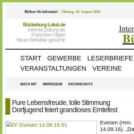
Bleiben Sie informiert
/
Montag, 10. August 2026
Bückeburg-Lokal.de
Inte
Internet-Zeitung als
B
Franchise-Objekt
Neuer Betreiber gesucht!
START
GEWERBE
LESERBRIEFE
VERANSTALTUNGEN
VEREINE
MACH MIT
IMPRESSUM
DATENSCHUTZ
Pure Lebensfreude, tolle Stimmung
Dorfjugend feiert grandioses Erntefest
Evesen (mm-
14.09.16). „Da