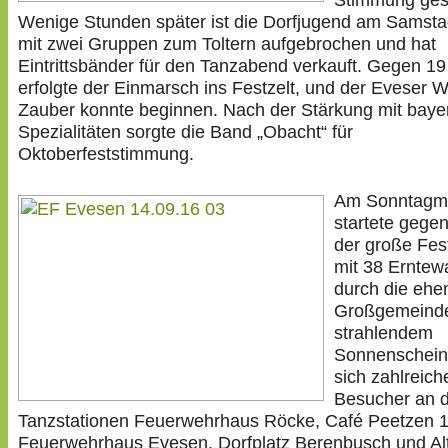
Stimmung ges
Wenige Stunden später ist die Dorfjugend am Samst
mit zwei Gruppen zum Toltern aufgebrochen und hat
Eintrittsbänder für den Tanzabend verkauft. Gegen 19
erfolgte der Einmarsch ins Festzelt, und der Eveser W
Zauber konnte beginnen. Nach der Stärkung mit baye
Spezialitäten sorgte die Band „Obacht“ für
Oktoberfeststimmung.
Am Sonntagmi
startete gege
der große Fe
mit 38 Ernte
durch die ehe
Großgemeinde
strahlendem
Sonnenschein
sich zahlreich
Besucher an 
Tanzstationen Feuerwehrhaus Röcke, Café Peetzen 1
Feuerwehrhaus Evesen, Dorfplatz Berenbusch und Al