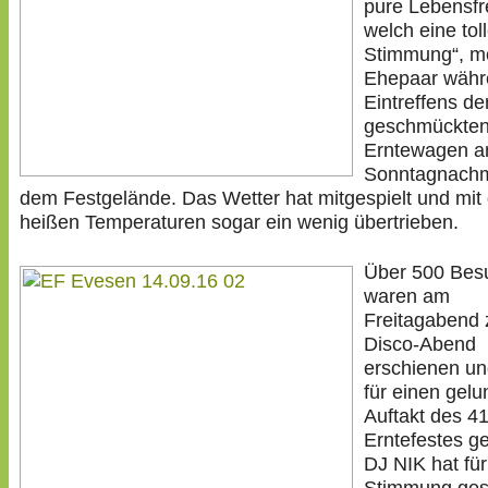
pure Lebensfr
welch eine tol
Stimmung“, me
Ehepaar währ
Eintreffens de
geschmückte
Erntewagen 
Sonntagnachm
dem Festgelände. Das Wetter hat mitgespielt und mit
heißen Temperaturen sogar ein wenig übertrieben.
Über 500 Bes
waren am
Freitagabend
Disco-Abend
erschienen un
für einen gel
Auftakt des 41
Erntefestes ge
DJ NIK hat für