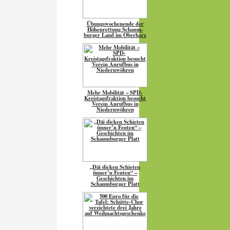
Übungs­wo­chen­ende der
Höhen­ret­tung Schaum­
burger Land im Oberharz
Mehr Mobilität – SPD-
Kreistagsfraktion besucht
Verein Anrufbus in
Niedernwöhren
„Däi dicken Schieten
ünner’n Feuten“ –
Geschichten im
Schaumburger Platt