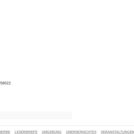
p=58022
WERBE
LESERBRIEFE
UMGEBUNG
UNERWÜNSCHTES
VERANSTALTUNGE