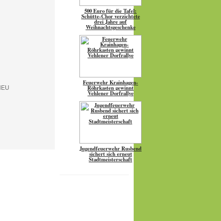
500 Euro für die Tafel:
Schütte-Chor verzichtete
drei Jahre auf
Weihnachtsgeschenke
Feuerwehr Krainhagen-
Röhrkasten gewinnt
Vehlener Dorfrallye
Jugendfeuerwehr Rusbend
sichert sich erneut
Stadtmeisterschaft