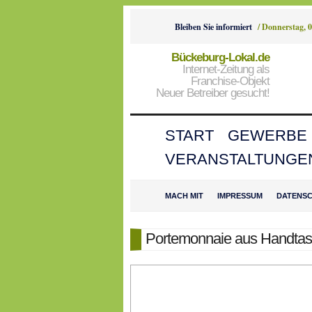
Bleiben Sie informiert
/
Donnerstag, 0
Bückeburg-Lokal.de
Internet-Zeitung als
Franchise-Objekt
Neuer Betreiber gesucht!
START
GEWERBE
VERANSTALTUNGE
MACH MIT
IMPRESSUM
DATENS
Portemonnaie aus Handtas