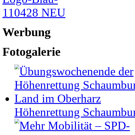
Werbung
Fotogalerie
Höhen­ret­tung Schaum­b