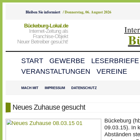
Bleiben Sie informiert
/
Donnerstag, 06. August 2026
Bückeburg-Lokal.de
Inte
Internet-Zeitung als
B
Franchise-Objekt
Neuer Betreiber gesucht!
START
GEWERBE
LESERBRIEFE
VERANSTALTUNGEN
VEREINE
MACH MIT
IMPRESSUM
DATENSCHUTZ
Neues Zuhause gesucht
Bückeburg (h
09.03.15). In 
Abständen stel