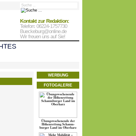
Kontakt zur Redaktion:
Telefon: 06224-1757730
Bueckeburg@online.de
Wir freuen uns auf Sie!
HTES
WERBUNG
FOTOGALERIE
Übungs­wo­chen­ende der
Höhen­ret­tung Schaum­
burger Land im Oberharz