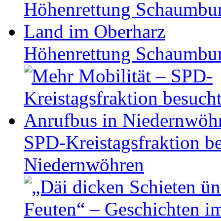
Höhen­ret­tung Schaum­b
SPD-Kreistagsfraktion be
Niedernwöhren