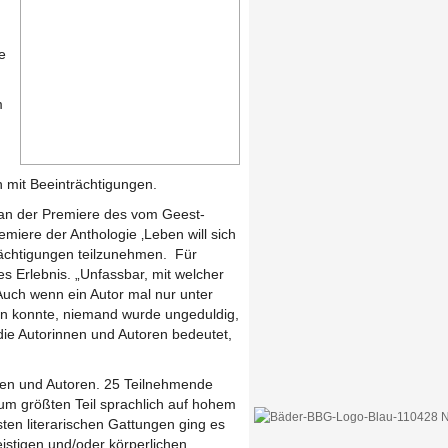
e
m
 mit Beeinträchtigungen.
 an der Premiere des vom Geest-
emiere der Anthologie ‚Leben will sich
rächtigungen teilzunehmen. Für
es Erlebnis. „Unfassbar, mit welcher
 Auch wenn ein Autor mal nur unter
gen konnte, niemand wurde ungeduldig,
die Autorinnen und Autoren bedeutet,
nen und Autoren. 25 Teilnehmende
zum größten Teil sprachlich auf hohem
ten literarischen Gattungen ging es
eistigen und/oder körperlichen