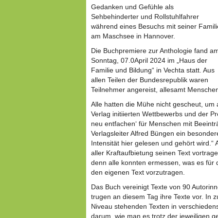
Gedanken und Gefühle als
Sehbehinderter und Rollstuhlfahrer
während eines Besuchs mit seiner Famili
am Maschsee in Hannover.
Die Buchpremiere zur Anthologie fand a
Sonntag, 07.0April 2024 im „Haus der
Familie und Bildung“ in Vechta statt. Aus
allen Teilen der Bundesrepublik waren
Teilnehmer angereist, allesamt Menschen
Alle hatten die Mühe nicht gescheut, um
Verlag initiierten Wettbewerbs und der Pr
neu entfachen‘ für Menschen mit Beeint
Verlagsleiter Alfred Büngen ein besonder
Intensität hier gelesen und gehört wird.“
aller Kraftaufbietung seinen Text vortra
denn alle konnten ermessen, was es für 
den eigenen Text vorzutragen.
Das Buch vereinigt Texte von 90 Autorin
trugen an diesem Tag ihre Texte vor. In 
Niveau stehenden Texten in verschiedens
darum, wie man es trotz der jeweiligen g