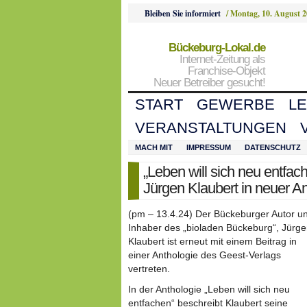
Bleiben Sie informiert
/
Montag, 10. August 
Bückeburg-Lokal.de
Internet-Zeitung als
Franchise-Objekt
Neuer Betreiber gesucht!
START
GEWERBE
L
VERANSTALTUNGEN
MACH MIT
IMPRESSUM
DATENSCHUTZ
„Leben will sich neu entfa
Jürgen Klaubert in neuer A
(pm – 13.4.24) Der Bückeburger Autor u
Inhaber des „bioladen Bückeburg“, Jürg
Klaubert ist erneut mit einem Beitrag in
einer Anthologie des Geest-Verlags
vertreten.
In der Anthologie „Leben will sich neu
entfachen“ beschreibt Klaubert seine