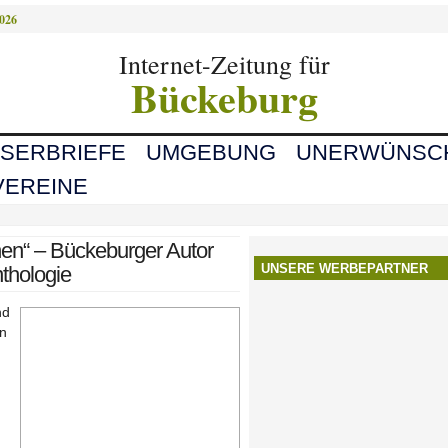
2026
Internet-Zeitung für
Bückeburg
ESERBRIEFE
UMGEBUNG
UNERWÜNSC
VEREINE
chen“ – Bückeburger Autor
UNSERE WERBEPARTNER
nthologie
nd
en