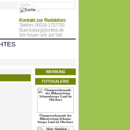
Kontakt zur Redaktion:
Telefon: 06224-1757730
Bueckeburg@online.de
Wir freuen uns auf Sie!
HTES
WERBUNG
FOTOGALERIE
Übungs­wo­chen­ende der
Höhen­ret­tung Schaum­
burger Land im Oberharz