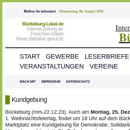
Bleiben Sie informiert
/
Donnerstag, 06. August 2026
Bückeburg-Lokal.de
Inte
Internet-Zeitung als
B
Franchise-Objekt
Neuer Betreiber gesucht!
START
GEWERBE
LESERBRIEFE
VERANSTALTUNGEN
VEREINE
MACH MIT
IMPRESSUM
DATENSCHUTZ
Kundgebung
Bückeburg (mm-22.12.23). Auch am
Montag, 25. De
1. Weihnachtsfeiertag, findet um 18 Uhr auf dem Büc
Marktplatz eine Kundgebung für Demokratie, Solidarit