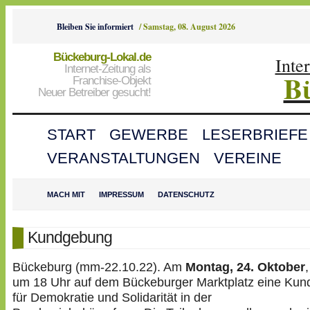
Bleiben Sie informiert
/
Samstag, 08. August 2026
Bückeburg-Lokal.de
Inte
Internet-Zeitung als
B
Franchise-Objekt
Neuer Betreiber gesucht!
START
GEWERBE
LESERBRIEFE
VERANSTALTUNGEN
VEREINE
MACH MIT
IMPRESSUM
DATENSCHUTZ
Kundgebung
Bückeburg (mm-22.10.22). Am
Montag, 24. Oktober
um 18 Uhr auf dem Bückeburger Marktplatz eine Ku
für Demokratie und Solidarität in der