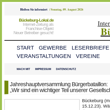
Bleiben Sie informiert
/
Sonntag, 09. August 2026
Bückeburg-Lokal.de
Inte
Internet-Zeitung als
B
Franchise-Objekt
Neuer Betreiber gesucht!
START
GEWERBE
LESERBRIEFE
VERANSTALTUNGEN
VEREINE
MACH MIT
IMPRESSUM
DATENSCHUTZ
Jahreshauptversammlung Bürgerbataillon:
„Wir sind ein wichtiger Teil unserer Gesellsc
Bückeburg (m
15.12.23). W