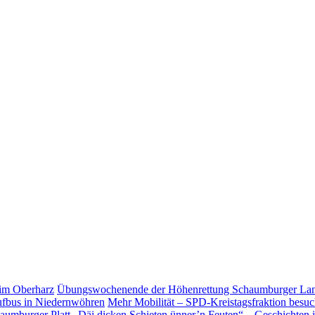
Übungs­wo­chen­ende der Höhen­ret­tung Schaum­burger L
Mehr Mobilität – SPD-Kreistagsfraktion besu
„Däi dicken Schieten ünner’n Feuten“ – Geschichten 