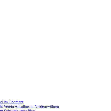
and im Oberharz
cht Verein Anrufbus in Niedernwöhren
im Schaumburger Platt