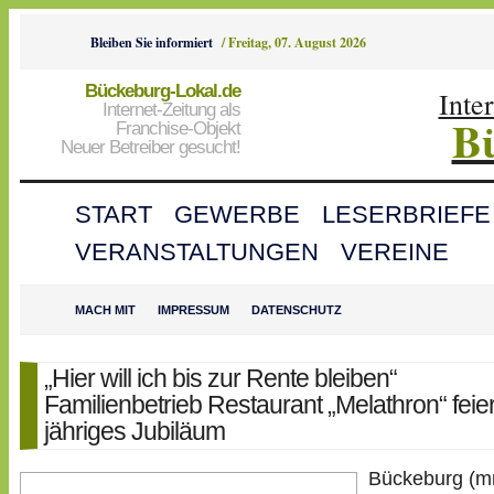
Bleiben Sie informiert
/
Freitag, 07. August 2026
Bückeburg-Lokal.de
Inte
Internet-Zeitung als
B
Franchise-Objekt
Neuer Betreiber gesucht!
START
GEWERBE
LESERBRIEFE
VERANSTALTUNGEN
VEREINE
MACH MIT
IMPRESSUM
DATENSCHUTZ
„Hier will ich bis zur Rente bleiben“
Familienbetrieb Restaurant „Melathron“ feier
jähriges Jubiläum
Bückeburg (m