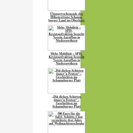
Übungs­wo­chen­ende der
Höhen­ret­tung Schaum­
burger Land im Oberharz
Mehr Mobilität – SPD-
Kreistagsfraktion besucht
Verein Anrufbus in
Niedernwöhren
„Däi dicken Schieten
ünner’n Feuten“ –
Geschichten im
Schaumburger Platt