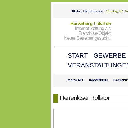
Bleiben Sie informiert
/
Freitag, 07. 
Bückeburg-Lokal.de
Internet-Zeitung als
Franchise-Objekt
Neuer Betreiber gesucht!
START
GEWERBE
VERANSTALTUNGE
MACH MIT
IMPRESSUM
DATENS
Herrenloser Rollator