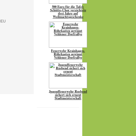
500 Euro für die Tafel:
Schütte-Chor verzichtete
drei Jahre auf
Weihnachtsgeschenke
Feuerwehr Krainhagen-
Röhrkasten gewinnt
Vehlener Dorfrallye
Jugendfeuerwehr Rusbend
sichert sich erneut
Stadtmeisterschaft