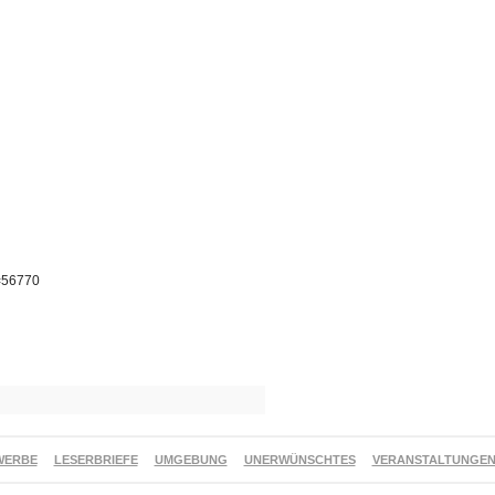
p=56770
WERBE
LESERBRIEFE
UMGEBUNG
UNERWÜNSCHTES
VERANSTALTUNGE