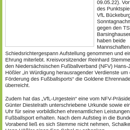
09.05.22). Vo
des Punktspie
VfL Bückebur
Sonntagnachm
gegen den T
Barsinghausen
haben beide
Mannschaften
Schiedsrichtergespann Aufstellung genommen und ei
Ehrung miterlebt. Kreisvorsitzender Reinhard Stemme 
den Niedersächsischen Fußballverband (NFV) Hans-
Hößler „in Würdigung herausragender Verdienste um 
Förderung des Fußballsports“ die Goldene Ehrennade
überreicht.
Zudem hat das „VfL-Urgestein“ eine vom NFV-Präsid
Günter Diestelrath unterschriebene Urkunde sowie e
Uhr für seine vorbildlichen ehrenamtlichen Leistungen
Fußballsport erhalten. Nach dem Aufstieg in die Bund
Vorabend ließ es sich Stemme nicht nehmen, Schalk