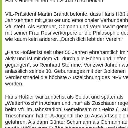
Hans Hößler einen Fan-Schal zu schenken.
VfL-Präsident Martin Brandt betonte, dass Hans Hößle
Jahrzehnten mit „starker und emotionaler Verbundenh
VfL steht. Als Betreuer, Obmann und Vereinswirt ge
mit seiner Frau Rosi verkörpere er die Philosophie de
wie kaum kein anderer. „Durch dich lebt der Verein!“
„Hans Hößler ist seit über 50 Jahren ehrenamtlich im 
aktiv und ist mit dem VfL durch alle Höhen und Tiefen
gegangen“, so Reinhard Stemme. Vor zwei Jahren wa
anlässlich seines 80. Geburtstages mit der Goldenen
Verdienstnadel die höchste Auszeichnung des NFV ve
worden.
Hans Hößler war zunächst als Soldat und später als
„Wetterfrosch“ in Achum und „nur“ als Zuschauer reg
beim VfL im Jahnstadion. Gemeinsam mit Heinz („Tau
Trieschmann hat er A-Jugendliche zu Auswärtsspiele
gefahren. Als dann Günter Schumann als Obmann auf