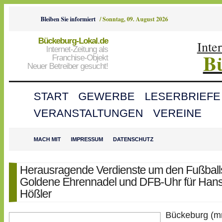
Bleiben Sie informiert
/
Sonntag, 09. August 2026
Bückeburg-Lokal.de
Inte
Internet-Zeitung als
B
Franchise-Objekt
Neuer Betreiber gesucht!
START
GEWERBE
LESERBRIEFE
VERANSTALTUNGEN
VEREINE
MACH MIT
IMPRESSUM
DATENSCHUTZ
Herausragende Verdienste um den Fußball
Goldene Ehrennadel und DFB-Uhr für Han
Hößler
Bückeburg (m