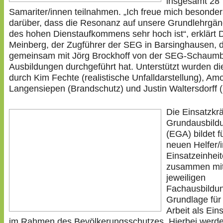
insgesamt 28
Samariter/innen teilnahmen. „Ich freue mich besonder
darüber, dass die Resonanz auf unsere Grundlehrgäng
des hohen Dienstaufkommens sehr hoch ist“, erklärt D
Meinberg, der Zugführer der SEG in Barsinghausen, 
gemeinsam mit Jörg Brockhoff von der SEG-Schaumb
Ausbildungen durchgeführt hat. Unterstützt wurden di
durch Kim Fechte (realistische Unfalldarstellung), Am
Langensiepen (Brandschutz) und Justin Waltersdorff 
Die Einsatzkrä
Grundausbild
(EGA) bildet fü
neuen Helfer/i
Einsatzeinhei
zusammen mit
jeweiligen
Fachausbildun
Grundlage für
Arbeit als Eins
im Rahmen des Bevölkerungsschutzes. Hierbei werd