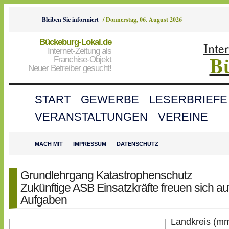
Bleiben Sie informiert
/
Donnerstag, 06. August 2026
Bückeburg-Lokal.de
Inte
Internet-Zeitung als
B
Franchise-Objekt
Neuer Betreiber gesucht!
START
GEWERBE
LESERBRIEFE
VERANSTALTUNGEN
VEREINE
MACH MIT
IMPRESSUM
DATENSCHUTZ
Grundlehrgang Katastrophenschutz
Zukünftige ASB Einsatzkräfte freuen sich auf
Aufgaben
Landkreis (m