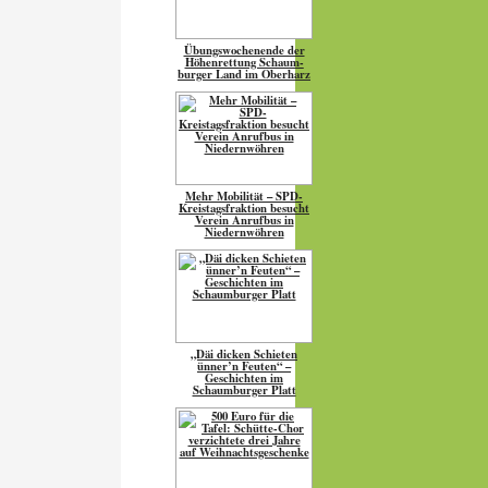
Übungs­wo­chen­ende der
Höhen­ret­tung Schaum­
burger Land im Oberharz
Mehr Mobilität – SPD-
Kreistagsfraktion besucht
Verein Anrufbus in
Niedernwöhren
„Däi dicken Schieten
ünner’n Feuten“ –
Geschichten im
Schaumburger Platt