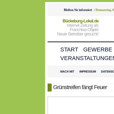
Bleiben Sie informiert
/
Donnerstag, 0
Bückeburg-Lokal.de
Internet-Zeitung als
Franchise-Objekt
Neuer Betreiber gesucht!
START
GEWERBE
VERANSTALTUNGE
MACH MIT
IMPRESSUM
DATENS
Grünstreifen fängt Feuer