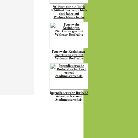
500 Euro für die Tafel:
Schütte-Chor verzichtete
drei Jahre auf
Weihnachtsgeschenke
Feuerwehr Krainhagen-
Röhrkasten gewinnt
Vehlener Dorfrallye
Jugendfeuerwehr Rusbend
sichert sich erneut
Stadtmeisterschaft