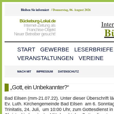
Bleiben Sie informiert
/
Donnerstag, 06. August 2026
Bückeburg-Lokal.de
Inte
Internet-Zeitung als
B
Franchise-Objekt
Neuer Betreiber gesucht!
START
GEWERBE
LESERBRIEFE
VERANSTALTUNGEN
VEREINE
MACH MIT
IMPRESSUM
DATENSCHUTZ
„Gott, ein Unbekannter?“
Bad Eilsen (mm-21.07.22). Unter dieser Überschrift lä
Ev. Luth. Kirchengemeinde Bad Eilsen am 6. Sonnta
Trinitatis, 24. Juli, um 10:00 Uhr, zum Gottesdienst in