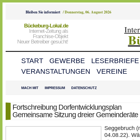
Bleiben Sie informiert
/
Donnerstag, 06. August 2026
Bückeburg-Lokal.de
Inte
Internet-Zeitung als
B
Franchise-Objekt
Neuer Betreiber gesucht!
START
GEWERBE
LESERBRIEFE
VERANSTALTUNGEN
VEREINE
MACH MIT
IMPRESSUM
DATENSCHUTZ
Fortschreibung Dorfentwicklungsplan
Gemeinsame Sitzung dreier Gemeinderäte
Seggebruch 
04.08.22). W