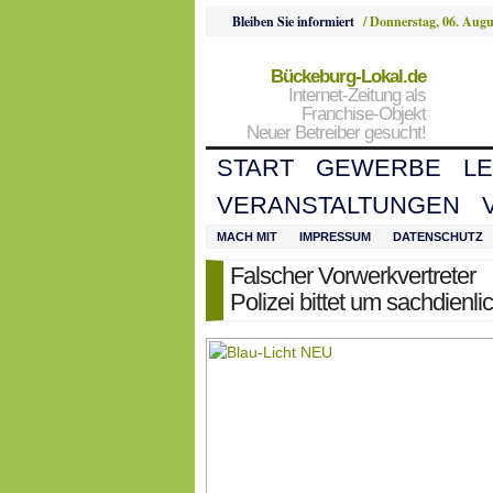
Bleiben Sie informiert
/
Donnerstag, 06. Augu
Bückeburg-Lokal.de
Internet-Zeitung als
Franchise-Objekt
Neuer Betreiber gesucht!
START
GEWERBE
L
VERANSTALTUNGEN
MACH MIT
IMPRESSUM
DATENSCHUTZ
Falscher Vorwerkvertreter
Polizei bittet um sachdienl