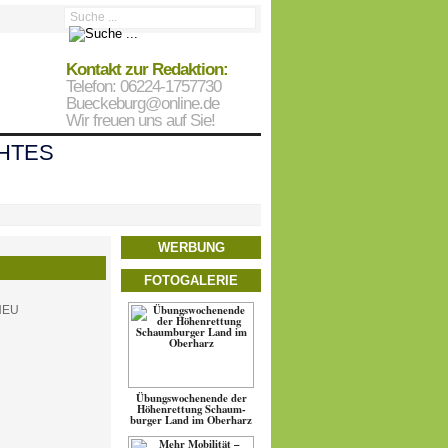
Kontakt zur Redaktion:
Telefon: 06224-1757730
Bueckeburg@online.de
Wir freuen uns auf Sie!
HTES
WERBUNG
FOTOGALERIE
Übungs­wo­chen­ende der
Höhen­ret­tung Schaum­
burger Land im Oberharz