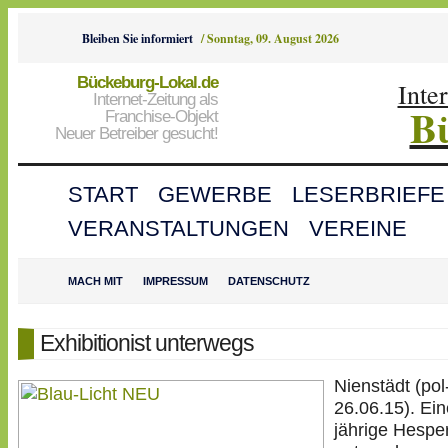
Bleiben Sie informiert
/
Sonntag, 09. August 2026
Bückeburg-Lokal.de
Inte
Internet-Zeitung als
B
Franchise-Objekt
Neuer Betreiber gesucht!
START
GEWERBE
LESERBRIEFE
VERANSTALTUNGEN
VEREINE
MACH MIT
IMPRESSUM
DATENSCHUTZ
Exhibitionist unterwegs
Nienstädt (pol
26.06.15). Ein
jährige Hespe