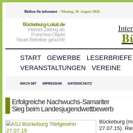
Bleiben Sie informiert
/
Montag, 10. August 2026
Bückeburg-Lokal.de
Inte
Internet-Zeitung als
B
Franchise-Objekt
Neuer Betreiber gesucht!
START
GEWERBE
LESERBRIEFE
VERANSTALTUNGEN
VEREINE
MACH MIT
IMPRESSUM
DATENSCHUTZ
Erfolgreiche Nachwuchs-Samariter
Sieg beim Landesjugendwettbewerb
Bückeburg (m
27.07.15). Ri