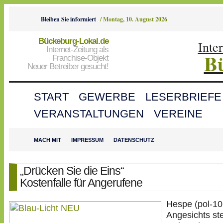
Bleiben Sie informiert
/
Montag, 10. August 2026
Bückeburg-Lokal.de
Inte
Internet-Zeitung als
B
Franchise-Objekt
Neuer Betreiber gesucht!
START
GEWERBE
LESERBRIEFE
VERANSTALTUNGEN
VEREINE
MACH MIT
IMPRESSUM
DATENSCHUTZ
„Drücken Sie die Eins“
Kostenfalle für Angerufene
Hespe (pol-10
Angesichts ste