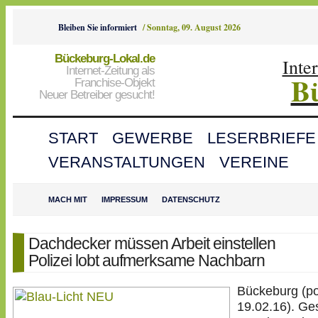
Bleiben Sie informiert
/
Sonntag, 09. August 2026
Bückeburg-Lokal.de
Inte
Internet-Zeitung als
B
Franchise-Objekt
Neuer Betreiber gesucht!
START
GEWERBE
LESERBRIEFE
VERANSTALTUNGEN
VEREINE
MACH MIT
IMPRESSUM
DATENSCHUTZ
Dachdecker müssen Arbeit einstellen
Polizei lobt aufmerksame Nachbarn
Bückeburg (po
19.02.16). Ge