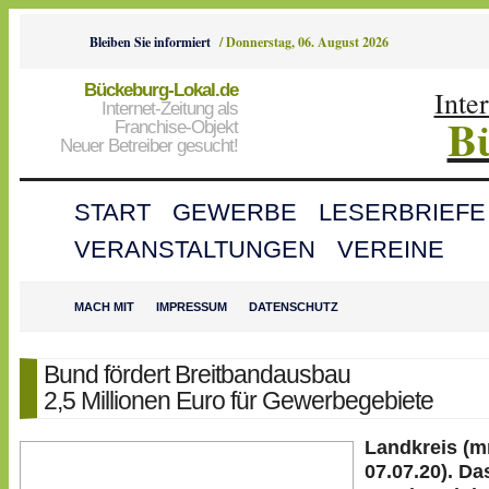
Bleiben Sie informiert
/
Donnerstag, 06. August 2026
Bückeburg-Lokal.de
Inte
Internet-Zeitung als
B
Franchise-Objekt
Neuer Betreiber gesucht!
START
GEWERBE
LESERBRIEFE
VERANSTALTUNGEN
VEREINE
MACH MIT
IMPRESSUM
DATENSCHUTZ
Bund fördert Breitbandausbau
2,5 Millionen Euro für Gewerbegebiete
Landkreis (
07.07.20). Da