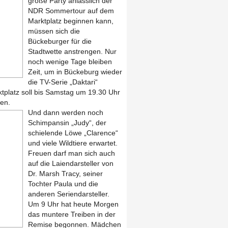
große Party anlässlich der
NDR Sommertour auf dem
Marktplatz beginnen kann,
müssen sich die
Bückeburger für die
Stadtwette anstrengen. Nur
noch wenige Tage bleiben
Zeit, um in Bückeburg wieder
die TV-Serie „Daktari“
tplatz soll bis Samstag um 19.30 Uhr
en.
Und dann werden noch
Schimpansin „Judy“, der
schielende Löwe „Clarence“
und viele Wildtiere erwartet.
Freuen darf man sich auch
auf die Laiendarsteller von
Dr. Marsh Tracy, seiner
Tochter Paula und die
anderen Seriendarsteller.
Um 9 Uhr hat heute Morgen
das muntere Treiben in der
Remise begonnen. Mädchen