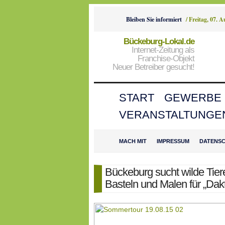
Bleiben Sie informiert
/
Freitag, 07. 
Bückeburg-Lokal.de
Internet-Zeitung als
Franchise-Objekt
Neuer Betreiber gesucht!
START
GEWERBE
VERANSTALTUNGE
MACH MIT
IMPRESSUM
DATENS
Bückeburg sucht wilde Tier
Basteln und Malen für „Dakt