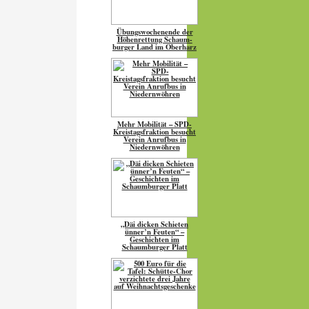
Übungs­wo­chen­ende der
Höhen­ret­tung Schaum­
burger Land im Oberharz
Mehr Mobilität – SPD-
Kreistagsfraktion besucht
Verein Anrufbus in
Niedernwöhren
„Däi dicken Schieten
ünner’n Feuten“ –
Geschichten im
Schaumburger Platt