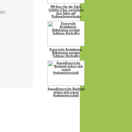
500 Euro für die Tafel:
Schütte-Chor verzichtete
drei Jahre auf
Weihnachtsgeschenke
Feuerwehr Krainhagen-
Röhrkasten gewinnt
Vehlener Dorfrallye
Jugendfeuerwehr Rusbend
sichert sich erneut
Stadtmeisterschaft