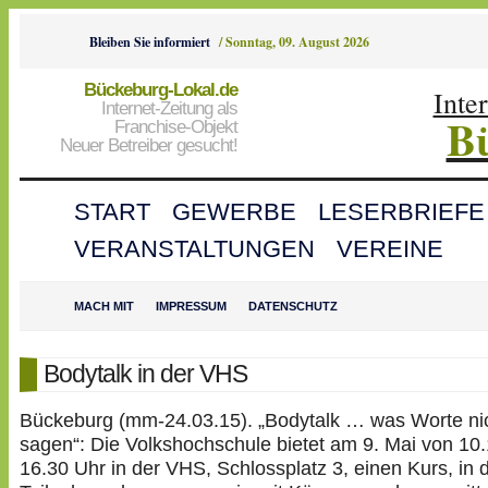
Bleiben Sie informiert
/
Sonntag, 09. August 2026
Bückeburg-Lokal.de
Inte
Internet-Zeitung als
B
Franchise-Objekt
Neuer Betreiber gesucht!
START
GEWERBE
LESERBRIEFE
VERANSTALTUNGEN
VEREINE
MACH MIT
IMPRESSUM
DATENSCHUTZ
Bodytalk in der VHS
Bückeburg (mm-24.03.15). „Bodytalk … was Worte ni
sagen“: Die Volkshochschule bietet am 9. Mai von 10.
16.30 Uhr in der VHS, Schlossplatz 3, einen Kurs, in 