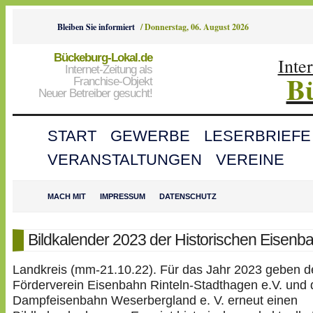
Bleiben Sie informiert
/
Donnerstag, 06. August 2026
Bückeburg-Lokal.de
Inte
Internet-Zeitung als
B
Franchise-Objekt
Neuer Betreiber gesucht!
START
GEWERBE
LESERBRIEFE
VERANSTALTUNGEN
VEREINE
MACH MIT
IMPRESSUM
DATENSCHUTZ
Bildkalender 2023 der Historischen Eisenb
Landkreis (mm-21.10.22). Für das Jahr 2023 geben d
Förderverein Eisenbahn Rinteln-Stadthagen e.V. und 
Dampfeisenbahn Weserbergland e. V. erneut einen