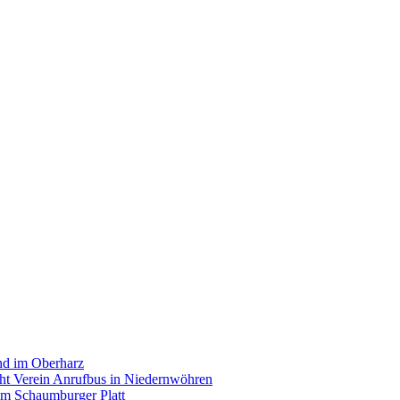
and im Oberharz
cht Verein Anrufbus in Niedernwöhren
im Schaumburger Platt