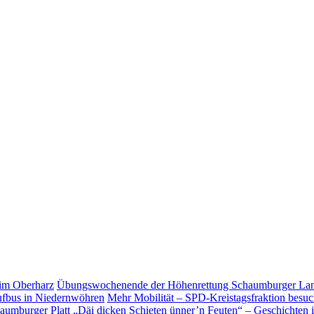
Übungs­wo­chen­ende der Höhen­ret­tung Schaum­burger L
Mehr Mobilität – SPD-Kreistagsfraktion besu
„Däi dicken Schieten ünner’n Feuten“ – Geschichten 