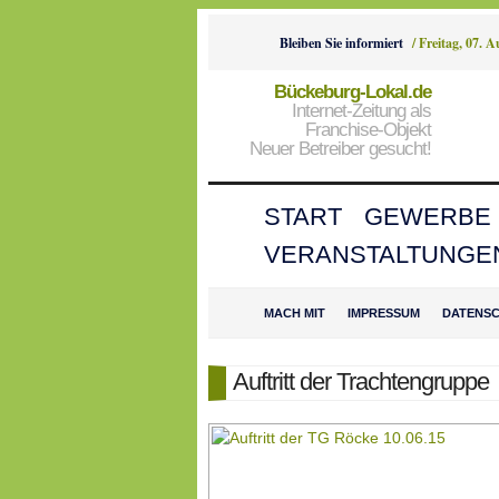
Bleiben Sie informiert
/
Freitag, 07. 
Bückeburg-Lokal.de
Internet-Zeitung als
Franchise-Objekt
Neuer Betreiber gesucht!
START
GEWERBE
VERANSTALTUNGE
MACH MIT
IMPRESSUM
DATENS
Auftritt der Trachtengruppe