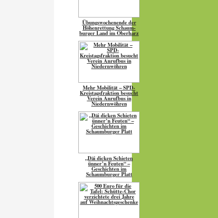
Übungs­wo­chen­ende der
Höhen­ret­tung Schaum­
burger Land im Oberharz
Mehr Mobilität – SPD-
Kreistagsfraktion besucht
Verein Anrufbus in
Niedernwöhren
„Däi dicken Schieten
ünner’n Feuten“ –
Geschichten im
Schaumburger Platt