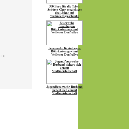
500 Euro für die Tafel:
Schütte-Chor verzichtete
drei Jahre auf
Weihnachtsgeschenke
Feuerwehr Krainhagen-
Röhrkasten gewinnt
Vehlener Dorfrallye
Jugendfeuerwehr Rusbend
sichert sich erneut
Stadtmeisterschaft