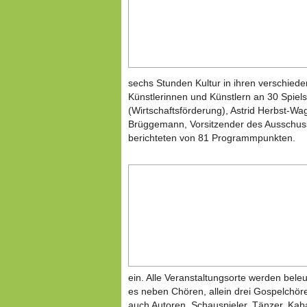
sechs Stunden Kultur in ihren verschied
Künstlerinnen und Künstlern an 30 Spiels
(Wirtschaftsförderung), Astrid Herbst-Wag
Brüggemann, Vorsitzender des Ausschuss
berichteten von 81 Programmpunkten.
ein. Alle Veranstaltungsorte werden bele
es neben Chören, allein drei Gospelchör
auch Autoren, Schauspieler, Tänzer, Kabar