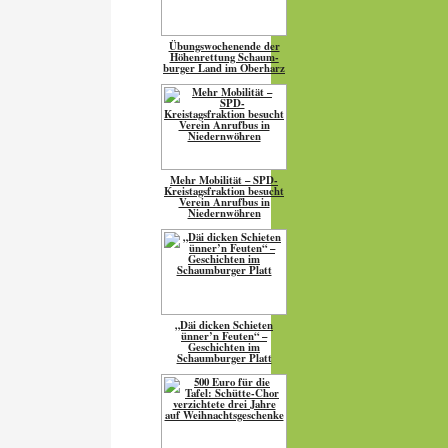
Übungs­wo­chen­ende der
Höhen­ret­tung Schaum­
burger Land im Oberharz
Mehr Mobilität – SPD-
Kreistagsfraktion besucht
Verein Anrufbus in
Niedernwöhren
„Däi dicken Schieten
ünner’n Feuten“ –
Geschichten im
Schaumburger Platt