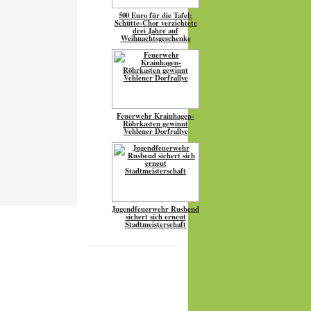
500 Euro für die Tafel:
Schütte-Chor verzichtete
drei Jahre auf
Weihnachtsgeschenke
Feuerwehr Krainhagen-
Röhrkasten gewinnt
Vehlener Dorfrallye
Jugendfeuerwehr Rusbend
sichert sich erneut
Stadtmeisterschaft