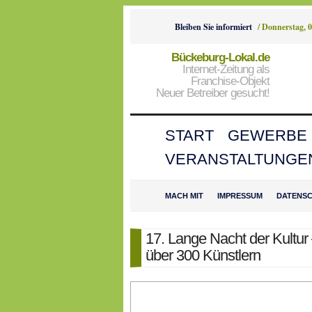
Bleiben Sie informiert
/
Donnerstag, 0
Bückeburg-Lokal.de
Internet-Zeitung als
Franchise-Objekt
Neuer Betreiber gesucht!
START
GEWERBE
VERANSTALTUNGE
MACH MIT
IMPRESSUM
DATENS
17. Lange Nacht der Kultu
über 300 Künstlern