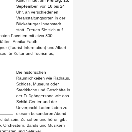
Kultur findet am
Freitag, 15.
September,
von 18 bis 24
Uhr, an verschiedenen
Veranstaltungsorten in der
Bückeburger Innenstadt
statt. Freuen Sie sich auf
ensten Facetten mit etwa 300
tätten. Annika Fauth
ner (Tourist-Information) und Albert
es für Kultur und Tourismus,
Die historischen
Räumlichkeiten wie Rathaus,
Schloss, Museum oder
Stadtkirche und Geschäfte in
der Fußgängerzone wie das
Schild-Center und der
Unverpackt Laden laden zu
diesem besonderen Abend
uchtet sein. Zu sehen und hören gibt
e, Orchestern, Bands und Musikern
ettisten und Satiriker.